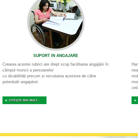
SUPORT IN ANGAJARE
Crearea acestei rubrici are drept scop facilitarea angajării în
Har
câmpul muncii a persoanelor
nea
cu dizabilități precum și recrutarea acestora de către
mul
potențialii angajatori.
mod
cet
CITEŞTE MAI MULT...