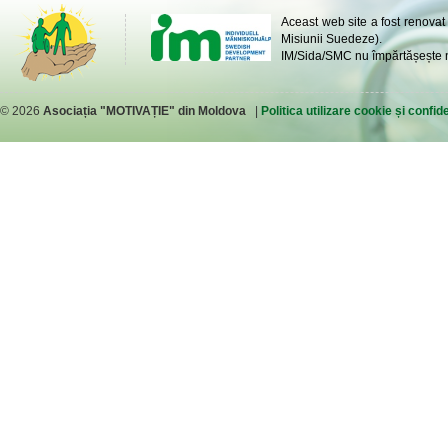
Aceast web site a fost renovat
Misiunii Suedeze).
IM/Sida/SMC nu împărtășește ne
© 2026
Asociația "MOTIVAȚIE" din Moldova
|
Politica utilizare cookie și confide