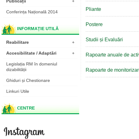
Publicații
+
Pliante
Conferința Națională 2014
Postere
INFORMAȚIE UTILĂ
Studii și Evaluări
Reabilitare
+
Accesibilitate / Adaptări
+
Rapoarte anuale de acti
Legislația RM în domeniul
dizabilității
Rapoarte de monitoriza
Ghiduri și Chestionare
Linkuri Utile
CENTRE