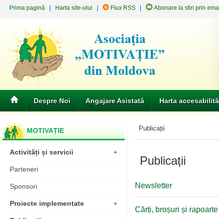
Prima pagină
|
Harta site-ului
|
Flux RSS
|
Abonare la stiri prin ema
Despre Noi
Angajare Asistată
Harta accesabilită
Publicații
MOTIVAȚIE
Activități și servicii
+
Publicații
Parteneri
Newsletter
Sponsori
Proiecte implementate
+
Cărți, broșuri și rapoart