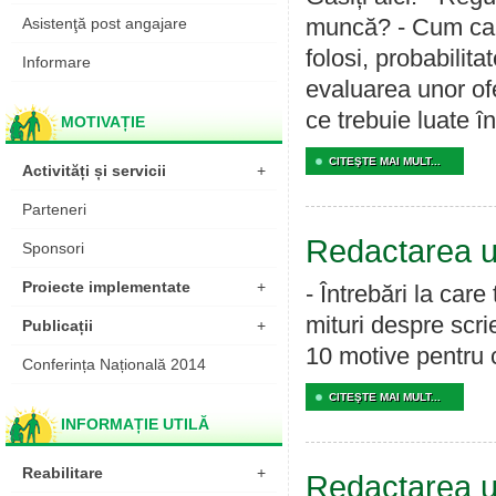
muncă? - Cum caut
Asistenţă post angajare
folosi, probabilita
Informare
evaluarea unor of
ce trebuie luate î
MOTIVAȚIE
CITEŞTE MAI MULT...
Activități și servicii
+
Parteneri
Redactarea 
Sponsori
Proiecte implementate
+
- Întrebări la car
mituri despre scrie
Publicații
+
10 motive pentru c
Conferința Națională 2014
CITEŞTE MAI MULT...
INFORMAȚIE UTILĂ
Reabilitare
+
Redactarea un