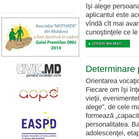
îşi alege persoana 
aplicantul este ace
vîndă cît mai avant
cunoştinţele ce l
CITEŞTE MAI MULT...
Determinare 
Orientarea vocaţio
Fiecare om îşi înţ
vieţii, evenimente
alege”, de cele ma
formează „capacita
personalitatea. Ba
adolescenţei, eta