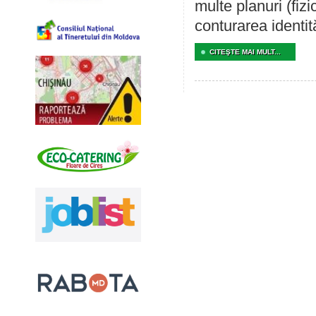
multe planuri (fizi
conturarea identită
CITEŞTE MAI MULT...