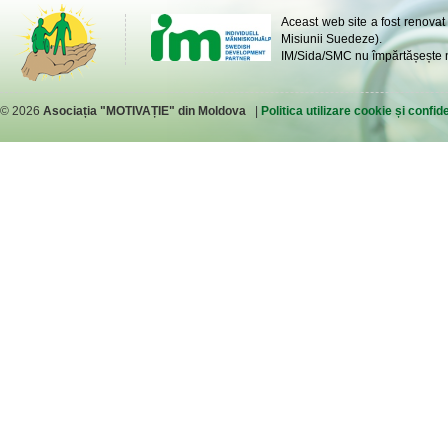
Aceast web site a fost renovat
Misiunii Suedeze).
IM/Sida/SMC nu împărtășește ne
© 2026
Asociația "MOTIVAȚIE" din Moldova
|
Politica utilizare cookie și confide