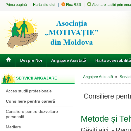
Prima pagină
|
Harta site-ului
|
Flux RSS
|
Abonare la stiri prin ema
Despre Noi
Angajare Asistată
Harta accesabilită
Angajare Asistată
»
Servic
SERVICII ANGAJARE
Acces studii profesionale
Consiliere pent
Consiliere pentru carieră
Consiliere pentru dezvoltare
Metode şi Teh
personală
Mediere
Găsiți aici: - Reg