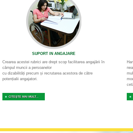
SUPORT IN ANGAJARE
Crearea acestei rubrici are drept scop facilitarea angajării în
Har
câmpul muncii a persoanelor
nea
cu dizabilități precum și recrutarea acestora de către
mul
potențialii angajatori.
mod
cet
CITEŞTE MAI MULT...