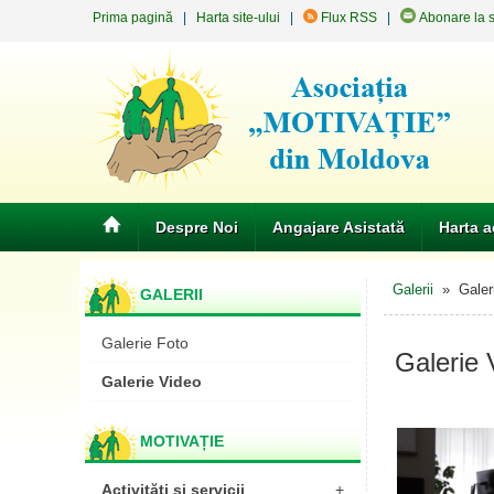
Prima pagină
|
Harta site-ului
|
Flux RSS
|
Abonare la st
Despre Noi
Angajare Asistată
Harta a
Galerii
» Galeri
GALERII
Galerie Foto
Galerie 
Galerie Video
MOTIVAȚIE
Activități și servicii
+