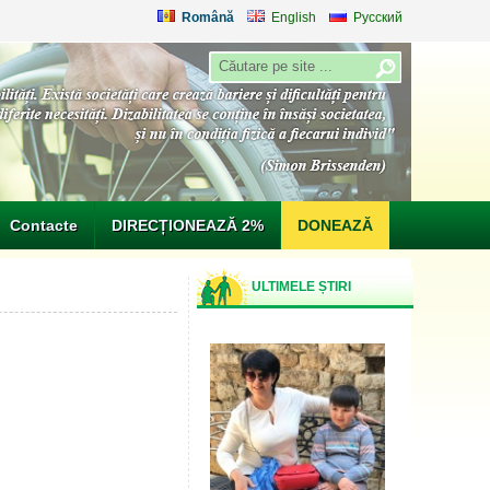
Română
English
Русский
Contacte
DIRECȚIONEAZĂ 2%
DONEAZĂ
ULTIMELE ȘTIRI