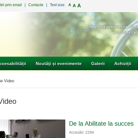
iri prin email
|
Contacte
| Text size:
A
A
A
ccesabilității
Noutăţi și evenimente
Galerii
Achiziții
e Video
Video
De la Abilitate la succes
Accesări: 2294