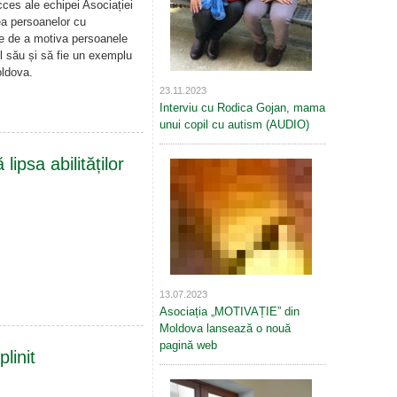
cces ale echipei Asociației
a persoanelor cu
ste de a motiva persoanele
lul său și să fie un exemplu
oldova.
23.11.2023
Interviu cu Rodica Gojan, mama
unui copil cu autism (AUDIO)
ipsa abilităților
13.07.2023
Asociația „MOTIVAȚIE” din
Moldova lansează o nouă
pagină web
linit