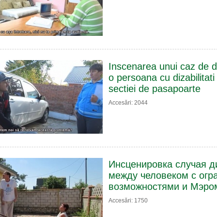
Inscenarea unui caz de di
o persoana cu dizabilitati
sectiei de pasapoarte
Accesări: 2044
Инсценировка случая д
между человеком с ог
возможностями и Мэро
Accesări: 1750