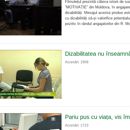
Filmulețul prezintă câteva istorii de su
”MOTIVAȚIE” din Moldova, în angajare
dizabilități. Mesajul acestui produs e
cu dizabilități să-și valorifice potenția
pozitiv în rândul angajatorilor din R. M
Dizabilitatea nu înseamnă l
Accesări: 1958
Pariu pus cu viața, vis împ
Accesări: 1723