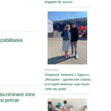
angajare de succes
izabilitatea
29.06.2022
Людмила, беженка с Одессы:
„Молдова – дружеская страна,
в которой беженцы чувствуют
себя как дома”
scriminare intre
 si primar