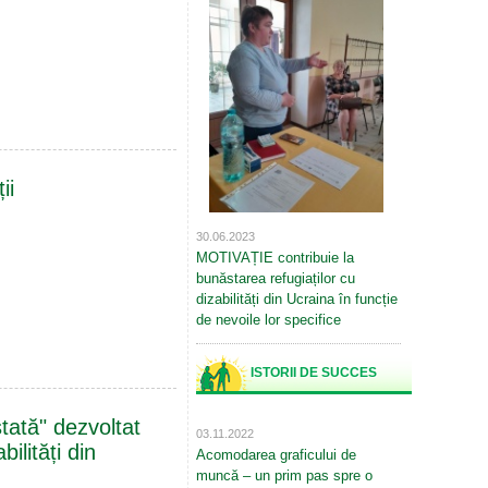
ii
30.06.2023
MOTIVAȚIE contribuie la
bunăstarea refugiaților cu
dizabilități din Ucraina în funcție
de nevoile lor specifice
ISTORII DE SUCCES
tată" dezvoltat
03.11.2022
ilități din
Acomodarea graficului de
muncă – un prim pas spre o