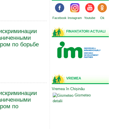
Facebook
Instagram
Youtube
Ok
искриминации
FINANȚATORI ACTUALI
раниченными
ром по борьбе
VREMEA
Vremea în Chișinău
искриминации
Gismeteo
раниченными
detalii
ром по