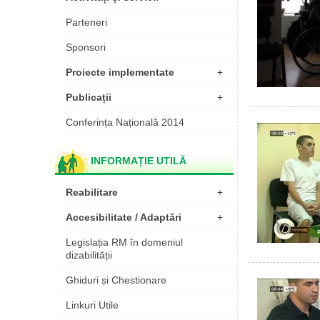
Parteneri
Sponsori
Proiecte implementate
+
Publicații
+
Conferința Națională 2014
INFORMAȚIE UTILĂ
Reabilitare
+
Accesibilitate / Adaptări
+
Legislația RM în domeniul
dizabilității
Ghiduri și Chestionare
Linkuri Utile