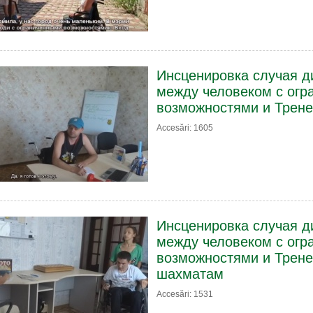
Инсценировка случая д
между человеком с ог
возможностями и Трене
Accesări: 1605
Инсценировка случая д
между человеком с ог
возможностями и Трене
шахматам
Accesări: 1531