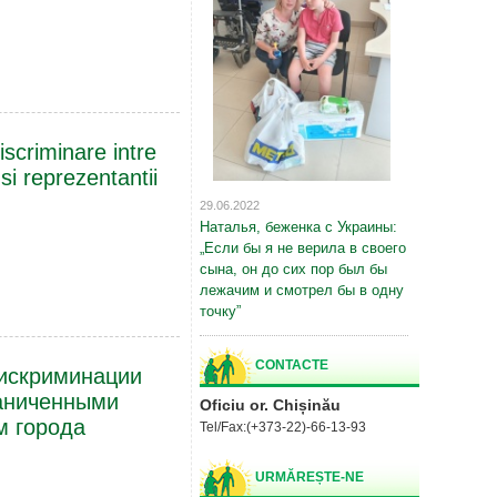
scriminare intre
 si reprezentantii
29.06.2022
Наталья, беженка с Украины:
„Если бы я не верила в своего
сына, он до сих пор был бы
лежачим и смотрел бы в одну
точку”
CONTACTE
искриминации
раниченными
Oficiu or. Chișinău
м города
Tel/
Fax:
(+373-22)-66-13-93
URMĂREȘTE-NE