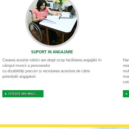
SUPORT IN ANGAJARE
Crearea acestei rubrici are drept scop facilitarea angajării în
Har
câmpul muncii a persoanelor
nea
cu dizabilități precum și recrutarea acestora de către
mul
potențialii angajatori.
mod
cet
CITEŞTE MAI MULT...