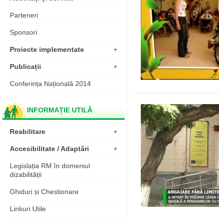
Parteneri
Sponsori
Proiecte implementate
+
Publicații
+
Conferința Națională 2014
INFORMAȚIE UTILĂ
Reabilitare
+
Accesibilitate / Adaptări
+
Legislația RM în domeniul
dizabilității
Ghiduri și Chestionare
Linkuri Utile