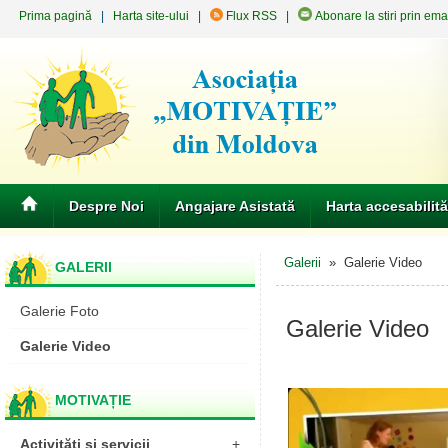
Prima pagină
|
Harta site-ului
|
Flux RSS
|
Abonare la stiri prin ema
Despre Noi
Angajare Asistată
Harta accesabilită
Galerii
» Galerie Video
GALERII
Galerie Foto
Galerie Video
Galerie Video
MOTIVAȚIE
Activități și servicii
+