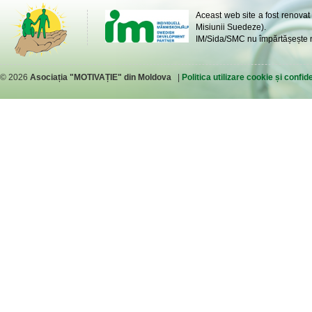
Aceast web site a fost renovat
Misiunii Suedeze).
IM/Sida/SMC nu împărtășește ne
© 2026
Asociația "MOTIVAȚIE" din Moldova
|
Politica utilizare cookie și confide