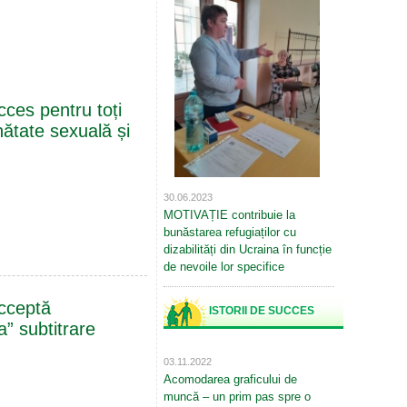
cces pentru toți
ănătate sexuală și
30.06.2023
MOTIVAȚIE contribuie la
bunăstarea refugiaților cu
dizabilități din Ucraina în funcție
de nevoile lor specifice
Acceptă
ISTORII DE SUCCES
ța” subtitrare
03.11.2022
Acomodarea graficului de
muncă – un prim pas spre o