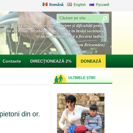
Română
English
Русский
Contacte
DIRECȚIONEAZĂ 2%
DONEAZĂ
ULTIMELE ȘTIRI
pietoni din or.