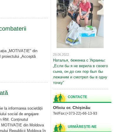
combaterii
ciația „MOTIVAȚIE" din
29.06.2022
l proiectului „Acceptă
Наталья, беженка с Украины:
„Если бы я не верила в своего
сына, он до сих пор был бы
лежачим и смотрел бы в одну
точку”
tată
CONTACTE
Oficiu or. Chișinău
ie la informarea societății
Tel/
Fax:
(+373-22)-66-13-93
iului social de angajare
in RM. Conținutul
ția MOTIVAȚIE din Moldova
URMĂREȘTE-NE
rnului Republicii Moldova în