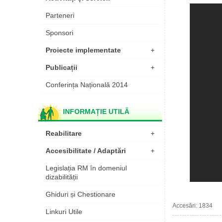
Parteneri
Sponsori
Proiecte implementate
+
Publicații
+
Conferința Națională 2014
INFORMAȚIE UTILĂ
Reabilitare
+
Accesibilitate / Adaptări
+
Legislația RM în domeniul
dizabilității
Ghiduri și Chestionare
Accesări: 1834
Linkuri Utile