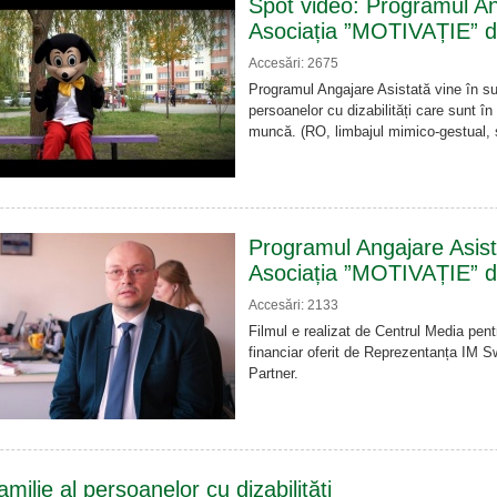
Spot video: Programul An
Asociația ”MOTIVAȚIE” d
Accesări: 2675
Programul Angajare Asistată vine în sup
persoanelor cu dizabilități care sunt în
muncă. (RO, limbajul mimico-gestual, 
Programul Angajare Asista
Asociația ”MOTIVAȚIE” d
Accesări: 2133
Filmul e realizat de Centrul Media pent
financiar oferit de Reprezentanța IM
Partner.
amilie al persoanelor cu dizabilități