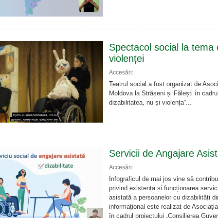
Spectacol social la tema 
violenței
Accesări:
Teatrul social a fost organizat de Aso
Moldova la Strășeni și Fălești în cadru
dizabilitatea, nu și violența”...
Servicii de Angajare Asis
Accesări:
Infograficul de mai jos vine să contribu
privind existența și funcționarea servic
asistată a persoanelor cu dizabilități d
informațional este realizat de Asocia
în cadrul proiectului „Consilierea Guve