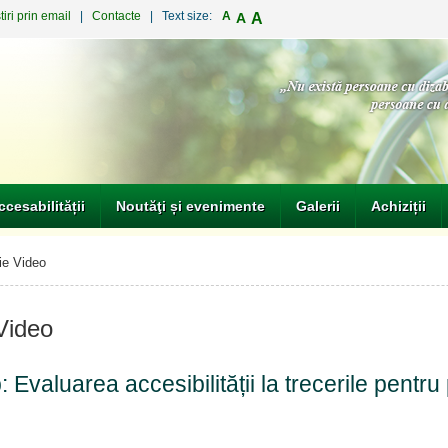
iri prin email
|
Contacte
| Text size:
A
A
A
ccesabilității
Noutăţi și evenimente
Galerii
Achiziții
e Video
Video
Evaluarea accesibilității la trecerile pentru 