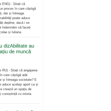
e ENG) - Știați că
 un proces în care câștigă
i, dar și întreaga
abilități poate aduce
ăți depline, dacă i se
ă îndemnăm să faceți
colae și Iuliana.
 dizAbilitate au
pațiu de muncă
e RU) - Știați că angajarea
în care câștigă atât
ar și întreaga societate? E
e aduce același aport ca și
 se crează un spațiu de
cunoștință cu istoria