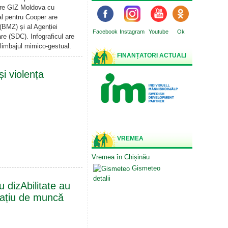
tre GIZ Moldova cu
ral pentru Cooper are
BMZ) și al Agenției
Facebook
Instagram
Youtube
Ok
re (SDC). Infograficul are
 limbajul mimico-gestual.
FINANȚATORI ACTUALI
și violența
VREMEA
Vremea în Chișinău
Gismeteo
detalii
 dizAbilitate au
pațiu de muncă