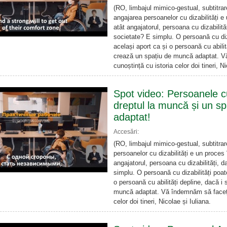
(RO, limbajul mimico-gestual, subtitrar
angajarea persoanelor cu dizabilități e
atât angajatorul, persoana cu dizabilităț
societate? E simplu. O persoană cu diz
același aport ca și o persoană cu abilit
crează un spațiu de muncă adaptat. V
cunoștință cu istoria celor doi tineri, Ni
Spot video: Persoanele cu
dreptul la muncă și un s
adaptat!
Accesări:
(RO, limbajul mimico-gestual, subtitrar
persoanelor cu dizabilități e un proces 
angajatorul, persoana cu dizabilități, d
simplu. O persoană cu dizabilități poat
o persoană cu abilități depline, dacă i
muncă adaptat. Vă îndemnăm să faceți 
celor doi tineri, Nicolae și Iuliana.