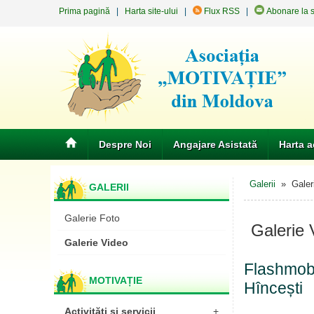
Prima pagină
|
Harta site-ului
|
Flux RSS
|
Abonare la st
Despre Noi
Angajare Asistată
Harta a
Galerii
» Galeri
GALERII
Galerie Foto
Galerie 
Galerie Video
Flashmob: 
MOTIVAȚIE
Hîncești
Activități și servicii
+