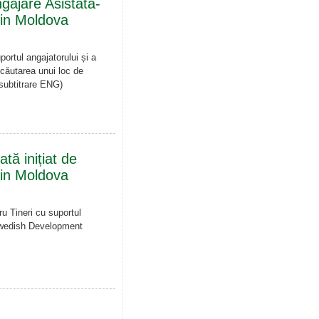
gajare Asistată-
in Moldova
ortul angajatorului și a
 căutarea unui loc de
subtitrare ENG)
tă inițiat de
in Moldova
ru Tineri cu suportul
 Swedish Development