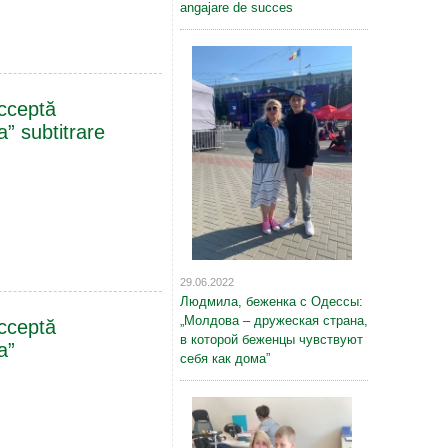
angajare de succes
Acceptă
ța” subtitrare
29.06.2022
Людмила, беженка с Одессы:
„Молдова – дружеская страна,
Acceptă
в которой беженцы чувствуют
a”
себя как дома”