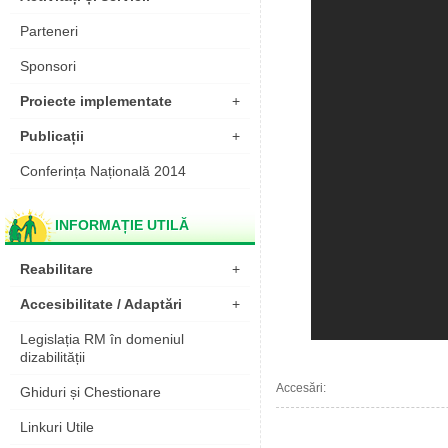
Parteneri
Sponsori
Proiecte implementate
+
Publicații
+
Conferința Națională 2014
INFORMAȚIE UTILĂ
Reabilitare
+
Accesibilitate / Adaptări
+
Legislația RM în domeniul
dizabilității
Accesări:
Ghiduri și Chestionare
Linkuri Utile