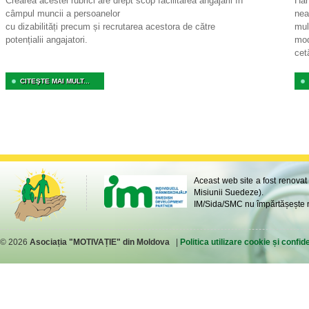
Crearea acestei rubrici are drept scop facilitarea angajării în
Har
câmpul muncii a persoanelor
nea
cu dizabilități precum și recrutarea acestora de către
mul
potențialii angajatori.
mod
cet
CITEŞTE MAI MULT...
Aceast web site a fost renovat
Misiunii Suedeze).
IM/Sida/SMC nu împărtășește ne
© 2026
Asociația "MOTIVAȚIE" din Moldova
|
Politica utilizare cookie și confide