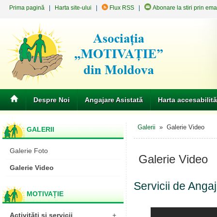
Prima pagină
|
Harta site-ului
|
Flux RSS
|
Abonare la stiri prin ema
Despre Noi
Angajare Asistată
Harta accesabilită
Galerii
» Galerie Video
GALERII
Galerie Foto
Galerie Video
Galerie Video
Servicii de Angaj
MOTIVAȚIE
Activități și servicii
+