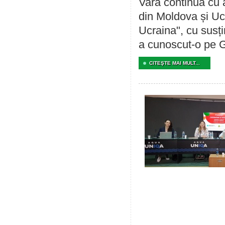
Vara continuă cu a
din Moldova și Ucr
Ucraina", cu susț
a cunoscut-o pe G
CITEŞTE MAI MULT...