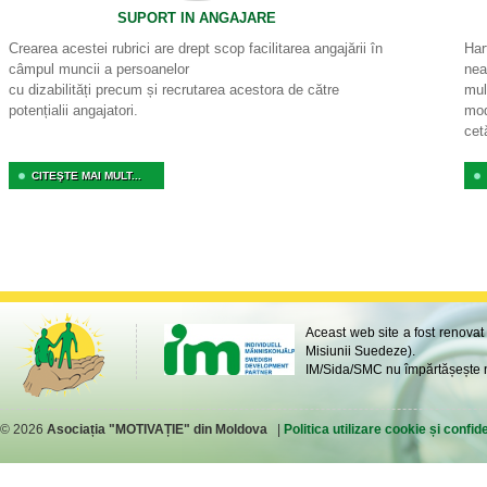
SUPORT IN ANGAJARE
Crearea acestei rubrici are drept scop facilitarea angajării în
Har
câmpul muncii a persoanelor
nea
cu dizabilități precum și recrutarea acestora de către
mul
potențialii angajatori.
mod
cet
CITEŞTE MAI MULT...
Aceast web site a fost renovat
Misiunii Suedeze).
IM/Sida/SMC nu împărtășește ne
© 2026
Asociația "MOTIVAȚIE" din Moldova
|
Politica utilizare cookie și confide