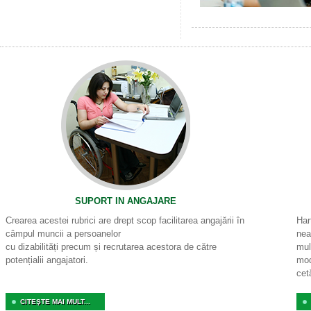
SUPORT IN ANGAJARE
Crearea acestei rubrici are drept scop facilitarea angajării în
Har
câmpul muncii a persoanelor
nea
cu dizabilități precum și recrutarea acestora de către
mul
potențialii angajatori.
mod
cet
CITEŞTE MAI MULT...