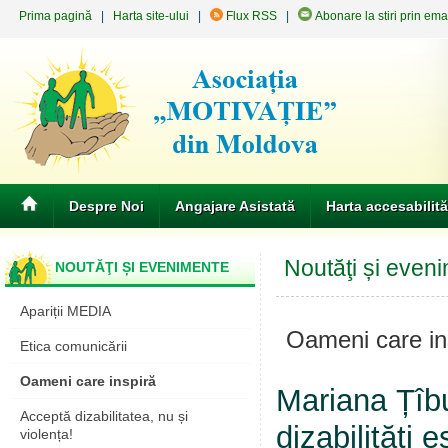
Prima pagină
|
Harta site-ului
|
Flux RSS
|
Abonare la stiri prin ema
Despre Noi
Angajare Asistată
Harta accesabilită
Noutăţi și even
NOUTĂŢI ȘI EVENIMENTE
Apariții MEDIA
Oameni care in
Etica comunicării
Oameni care inspiră
Mariana Țîbu
Acceptă dizabilitatea, nu și
dizabilități 
violența!