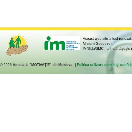
Aceast web site a fost renovat
Misiunii Suedeze).
IM/Sida/SMC nu împărtășește ne
© 2026
Asociația "MOTIVAȚIE" din Moldova
|
Politica utilizare cookie și confide