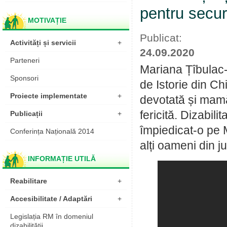
pentru secur
MOTIVAȚIE
Publicat:
Activități și servicii
+
24.09.2020
Parteneri
Mariana Țîbulac-C
Sponsori
de Istorie din Chi
Proiecte implementate
+
devotată și mamă
fericită. Dizabili
Publicații
+
împiedicat-o pe M
Conferința Națională 2014
alți oameni din ju
INFORMAȚIE UTILĂ
Reabilitare
+
Accesibilitate / Adaptări
+
Legislația RM în domeniul
dizabilității