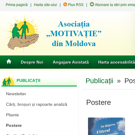
Prima pagină
|
Harta site-ului
|
Flux RSS
|
Abonare la stiri prin ema
Despre Noi
Angajare Asistată
Harta accesabilită
Publicații
» Pos
PUBLICAȚII
Newsletter
Postere
Cărți, broșuri și rapoarte analiză
Pliante
Postere