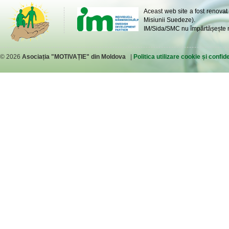
Aceast web site a fost renovat
Misiunii Suedeze).
IM/Sida/SMC nu împărtășește ne
© 2026
Asociația "MOTIVAȚIE" din Moldova
|
Politica utilizare cookie și confide