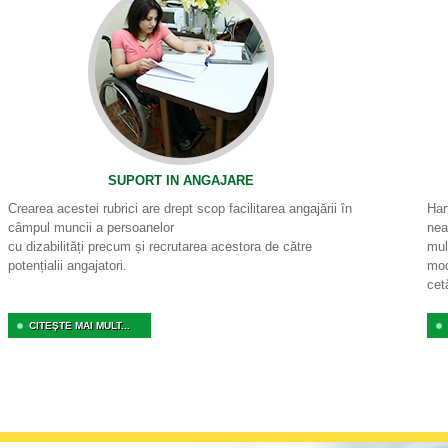
SUPORT IN ANGAJARE
Crearea acestei rubrici are drept scop facilitarea angajării în
Har
câmpul muncii a persoanelor
nea
cu dizabilități precum și recrutarea acestora de către
mul
potențialii angajatori.
mod
cet
CITEŞTE MAI MULT...