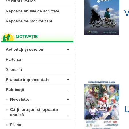
Studii și Evaluări
V
Rapoarte anuale de activitate
Rapoarte de monitorizare
MOTIVAȚIE
Activități și servicii
+
Parteneri
Sponsori
Proiecte implementate
+
Publicații
-
Newsletter
+
U
Cărți, broșuri și rapoarte
analiză
+
Pliante