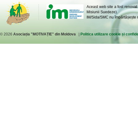
Aceast web site a fost renovat
Misiunii Suedeze).
IM/Sida/SMC nu împărtășește ne
© 2026
Asociația "MOTIVAȚIE" din Moldova
|
Politica utilizare cookie și confide