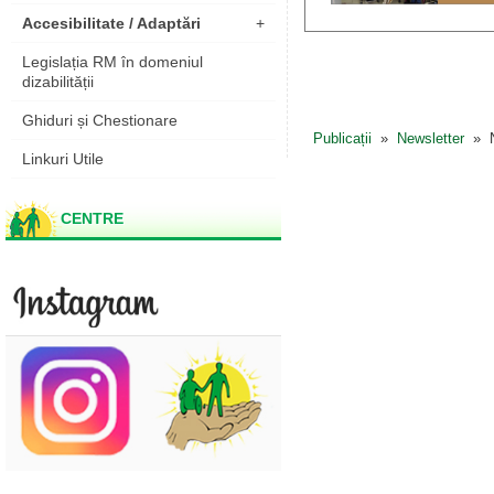
Accesibilitate / Adaptări
+
Legislația RM în domeniul
dizabilității
Ghiduri și Chestionare
Publicații
»
Newsletter
» N
Linkuri Utile
CENTRE