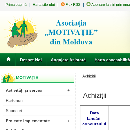
Prima pagină
|
Harta site-ului
|
Flux RSS
|
Abonare la stiri prin ema
Despre Noi
Angajare Asistată
Harta accesabilită
Achiziții
MOTIVAȚIE
Activități și servicii
+
Achiziții
Parteneri
Sponsori
Data
lansării
Proiecte implementate
+
concursului