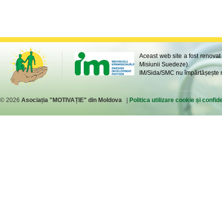
Aceast web site a fost renovat
Misiunii Suedeze).
IM/Sida/SMC nu împărtășește ne
© 2026
Asociația "MOTIVAȚIE" din Moldova
|
Politica utilizare cookie și confide