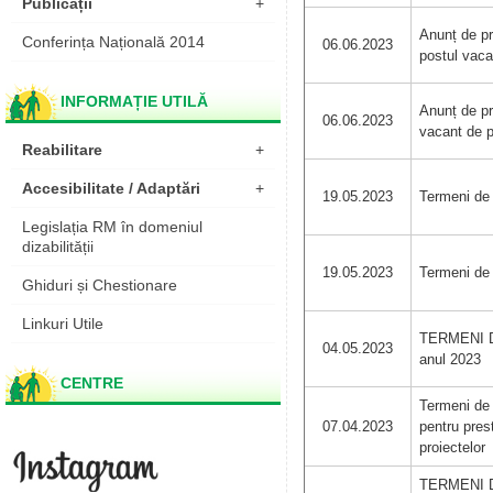
Publicații
+
Anunț de pr
Conferința Națională 2014
06.06.2023
postul vaca
INFORMAȚIE UTILĂ
Anunț de pr
06.06.2023
vacant de 
Reabilitare
+
Accesibilitate / Adaptări
+
19.05.2023
Termeni de 
Legislația RM în domeniul
dizabilității
19.05.2023
Termeni de 
Ghiduri și Chestionare
Linkuri Utile
TERMENI DE
04.05.2023
anul 2023
CENTRE
Termeni de 
07.04.2023
pentru prest
proiectelor
TERMENI DE