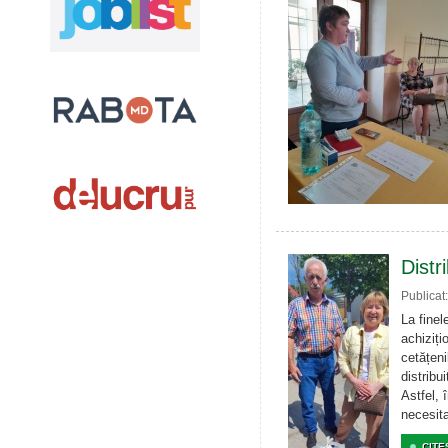
Distr
Publicat
La finel
achiziți
cetățeni
distribu
Astfel, 
necesita
CITE