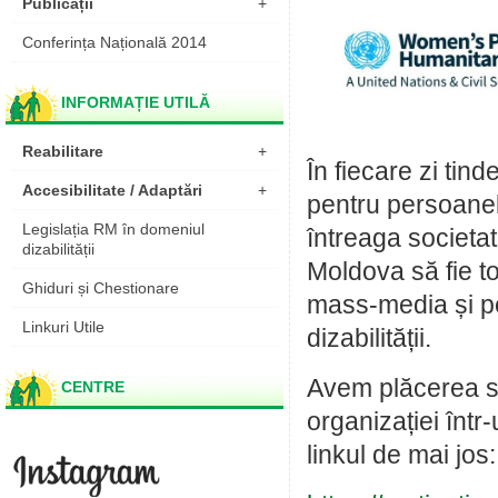
Publicații
+
Conferința Națională 2014
INFORMAȚIE UTILĂ
Reabilitare
+
În fiecare zi tin
Accesibilitate / Adaptări
+
pentru persoanele
Legislația RM în domeniul
întreaga societat
dizabilității
Moldova să fie to
Ghiduri și Chestionare
mass-media și pe
Linkuri Utile
dizabilității.
Avem plăcerea s
CENTRE
organizației într
linkul de mai jos: