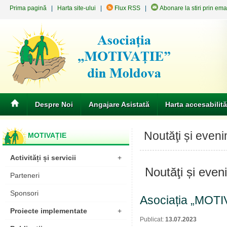
Prima pagină
|
Harta site-ului
|
Flux RSS
|
Abonare la stiri prin ema
Despre Noi
Angajare Asistată
Harta accesabilită
Noutăţi și even
MOTIVAȚIE
Activități și servicii
+
Noutăţi și eve
Parteneri
Sponsori
Asociația „MOTI
Proiecte implementate
+
Publicat:
13.07.2023