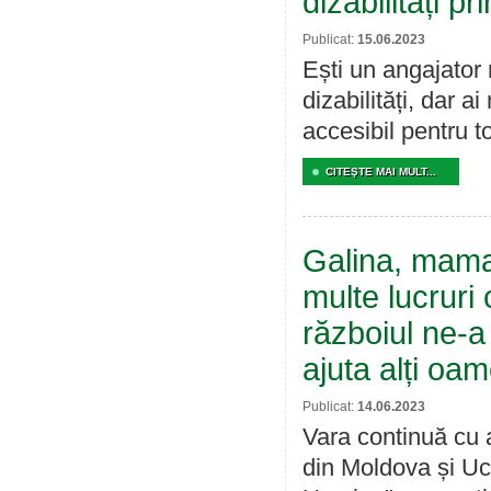
dizabilități pr
Publicat:
15.06.2023
Ești un angajator
dizabilități, dar 
accesibil pentru to
CITEŞTE MAI MULT...
Galina, mama
multe lucruri
războiul ne-a 
ajuta alți oam
Publicat:
14.06.2023
Vara continuă cu a
din Moldova și Ucr