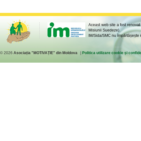
Aceast web site a fost renovat
Misiunii Suedeze).
IM/Sida/SMC nu împărtășește ne
© 2026
Asociația "MOTIVAȚIE" din Moldova
|
Politica utilizare cookie și confide